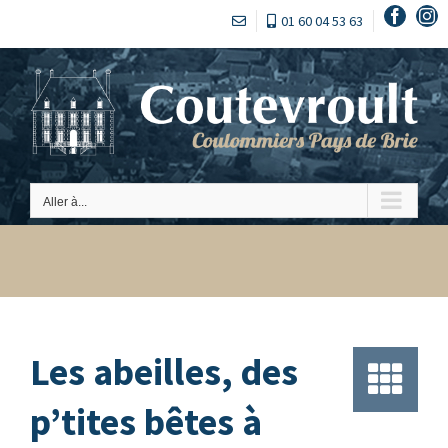
Passer
Faceb
In
01 60 04 53 63
au
contenu
Aller à...
Les abeilles, des
p’tites bêtes à