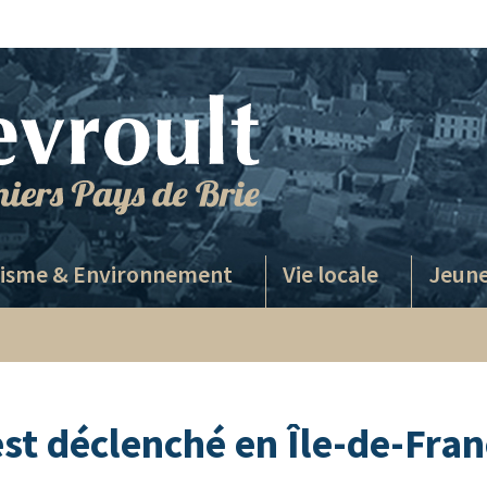
isme & Environnement
Vie locale
Jeune
est déclenché en Île-de-Fra