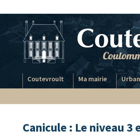
Passer
au
contenu
Coutevroult
Ma mairie
Urban
Canicule : Le niveau 3 