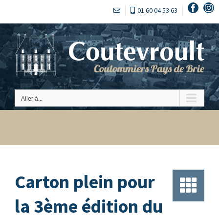
Passer
Faceb
In
01 60 04 53 63
au
contenu
Aller à...
Carton plein pour
la 3ème édition du