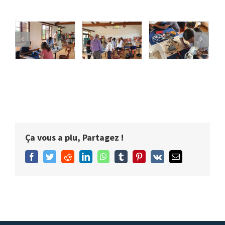
Ça vous a plu, Partagez !
Facebook
Twitter
Reddit
LinkedIn
WhatsApp
Tumblr
Pinterest
Vk
Email