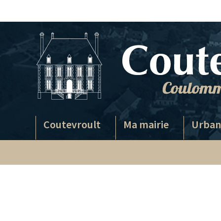
Passer
au
contenu
Coutevroult
Ma mairie
Urban