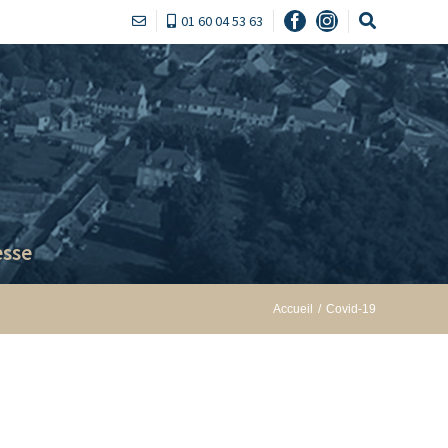
01 60 04 53 63
Facebook
Instagram
sse
Accueil
/
Covid-19