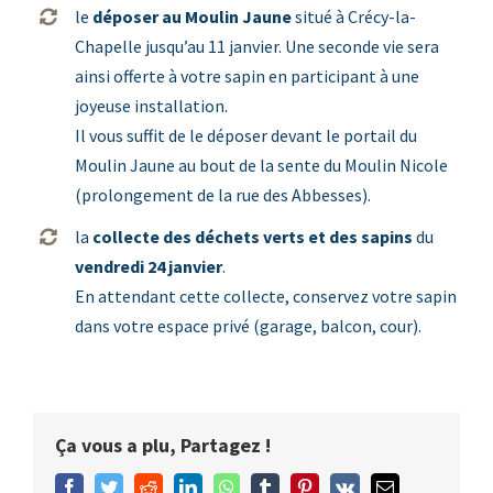
le
déposer au
Moulin Jaune
situé à Crécy-la-
Chapelle jusqu’au 11 janvier. Une seconde vie sera
ainsi offerte à votre sapin en participant à une
joyeuse installation.
Il vous suffit de le déposer devant le portail du
Moulin Jaune au bout de la sente du Moulin Nicole
(prolongement de la rue des Abbesses).
la
collecte des déchets verts et des sapins
du
vendredi 24 janvier
.
En attendant cette collecte, conservez votre sapin
dans votre espace privé (garage, balcon, cour).
Ça vous a plu, Partagez !
Facebook
Twitter
Reddit
LinkedIn
WhatsApp
Tumblr
Pinterest
Vk
Email