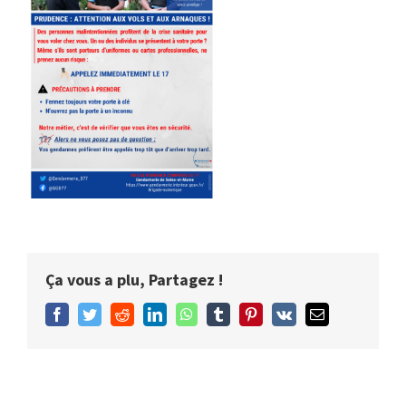
Ça vous a plu, Partagez !
Facebook
Twitter
Reddit
LinkedIn
WhatsApp
Tumblr
Pinterest
Vk
Email