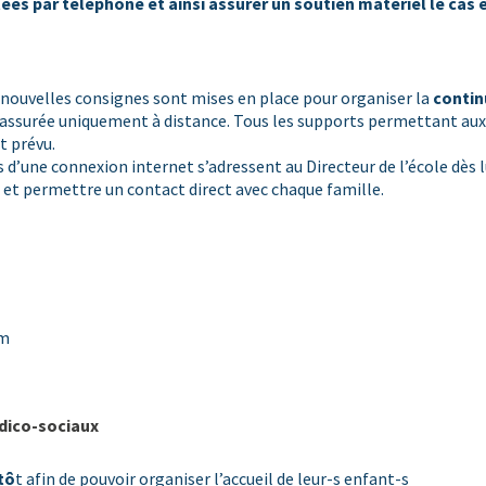
es par téléphone et ainsi assurer un soutien matériel le cas 
e nouvelles consignes sont mises en place pour organiser la
contin
t assurée uniquement à distance. Tous les supports permettant aux 
t prévu.
s d’une connexion internet s’adressent au Directeur de l’école dès 
et permettre un contact direct avec chaque famille.
om
dico-sociaux
tô
t afin de pouvoir organiser l’accueil de leur-s enfant-s