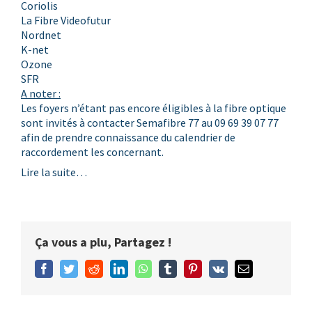
Coriolis
La Fibre Videofutur
Nordnet
K-net
Ozone
SFR
A noter :
Les foyers n’étant pas encore éligibles à la fibre optique
sont invités à contacter
Semafibre 77
au 09 69 39 07 77
afin de prendre connaissance du calendrier de
raccordement les concernant.
Lire la suite…
Ça vous a plu, Partagez !
Facebook
Twitter
Reddit
LinkedIn
WhatsApp
Tumblr
Pinterest
Vk
Email