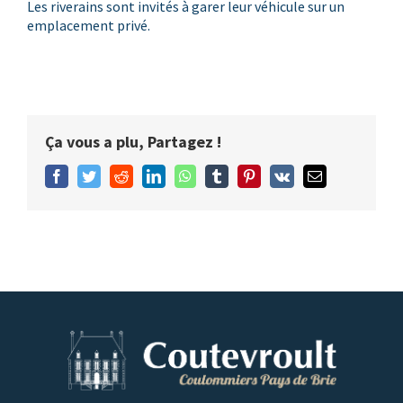
Les riverains sont invités à garer leur véhicule sur un
emplacement privé.
Ça vous a plu, Partagez !
Facebook
Twitter
Reddit
LinkedIn
WhatsApp
Tumblr
Pinterest
Vk
Email