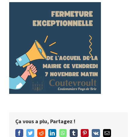
Ça vous a plu, Partagez !
Facebook
Twitter
Reddit
LinkedIn
WhatsApp
Tumblr
Pinterest
Vk
Email