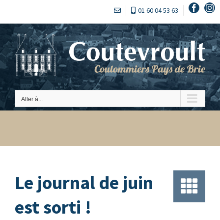
Passer
Faceb
In
01 60 04 53 63
au
contenu
Aller à...
Le journal de juin
est sorti !