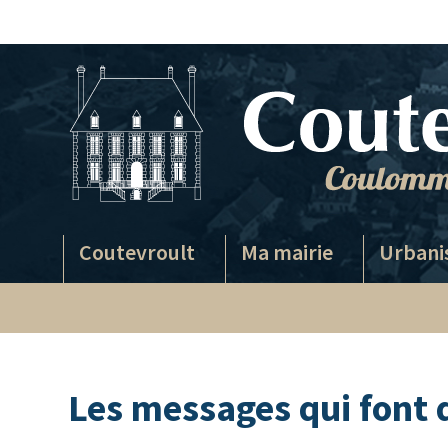
Passer
au
contenu
Coutevroult
Ma mairie
Urbani
Les messages qui font 