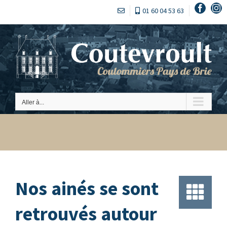
Passer
Faceb
In
01 60 04 53 63
au
contenu
Aller à...
Nos ainés se sont
retrouvés autour