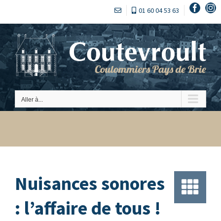
Passer
Faceb
In
01 60 04 53 63
au
contenu
Aller à...
Nuisances sonores
: l’affaire de tous !