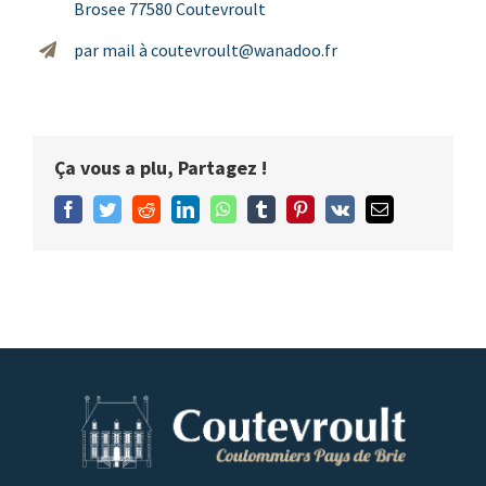
Brosee 77580 Coutevroult
par mail à
coutevroult@wanadoo.fr
Ça vous a plu, Partagez !
Facebook
Twitter
Reddit
LinkedIn
WhatsApp
Tumblr
Pinterest
Vk
Email