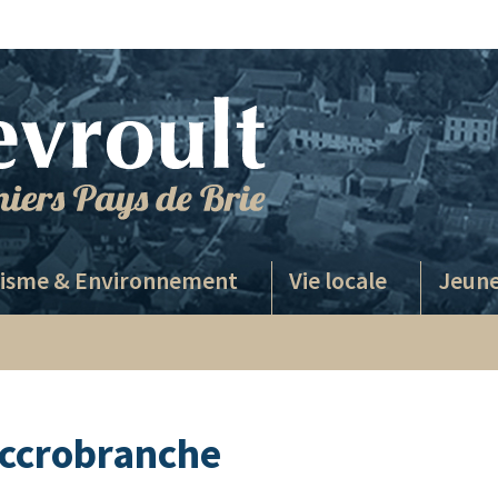
isme & Environnement
Vie locale
Jeune
accrobranche