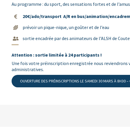
Au programme : du sport, des sensations fortes et de l’amu
20€/ado/transport A/R en bus/animation/encadre
prévoir un pique-nique, un goûter et de l’eau
sortie encadrée par des animateurs de l’ALSH de Coute
Attention : sortie limitée à 24 participants !
Une fois votre préinscription enregistrée nous reviendrons v
administratives.
OUVERTURE DES PRÉINSCRIPTIONS LE SAMEDI 30 MARS À 8H30 –