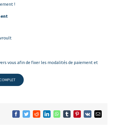
sement !
ment
vroult
ers vous afin de fixer les modalités de paiement et
 COMPLET
Facebook
Twitter
Reddit
LinkedIn
WhatsApp
Tumblr
Pinterest
Vk
Email