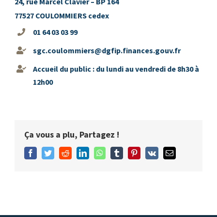
24, rue Marcel Clavier – BP 164
77527 COULOMMIERS cedex
01 64 03 03 99
sgc.coulommiers@dgfip.finances.gouv.fr
Accueil du public : du lundi au vendredi de 8h30 à
12h00
Ça vous a plu, Partagez !
Facebook
Twitter
Reddit
LinkedIn
WhatsApp
Tumblr
Pinterest
Vk
Email