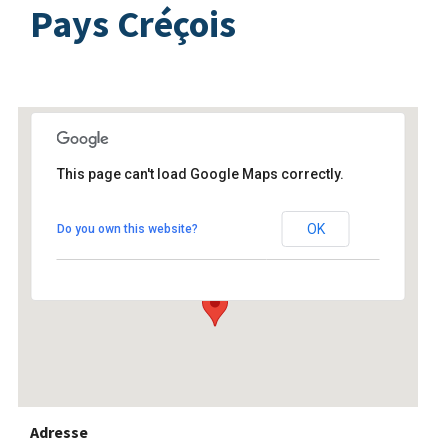
Pays Créçois
This page can't load Google Maps correctly.
Communauté de communes du
Pays Créçois
OK
Do you own this website?
3 rue de la Chapelle - Crécy-la-Chapelle
Événements
Adresse